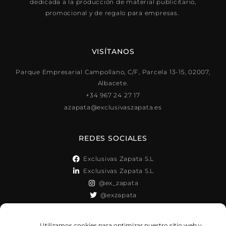
dedicada a la producción de material publicitario,
promocional y de regalo para empresas.
VISÍTANOS
Parque Empresarial Campollano, C/F, Parcela 13-15, 02007,
Albacete.
+34 967 24 27 17
azapata@exclusivaszapata.es
REDES SOCIALES
Exclusivas Zapata S.L
Exclusivas Zapata S.L
@ex_zapata
@exzapata
GARANTÍA DE CALIDAD
Utilizamos cookies para optimizar nuestro sitio web y