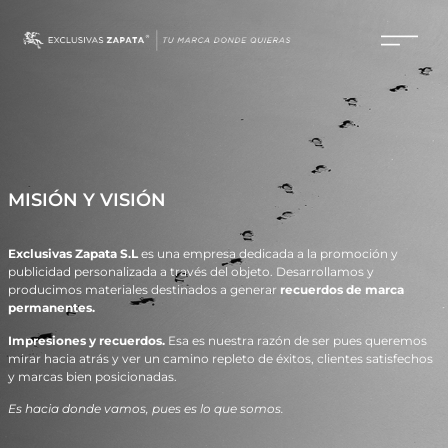
MISIÓN Y VISIÓN
Exclusivas Zapata S.L
es una empresa dedicada a la promoción y
publicidad personalizada a través del objeto. Desarrollamos y
producimos materiales destinados a generar
recuerdos de marca
permanentes.
Impresiones y recuerdos.
Esa es nuestra razón de ser pues queremos
mirar hacia atrás y ver un camino repleto de éxitos, clientes satisfechos
y marcas bien posicionadas.
Es hacia donde vamos, pues es lo que somos.